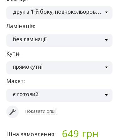
друк з 1-й боку, повнокольоровий (4 + 0), папір крейда 350 гр/м2
ламінація:
без ламінації
кути:
прямокутні
макет:
є готовий
Показати опції
649
грн
Ціна замовлення: