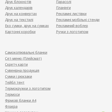
Друк блокнотів
Парасолі
Друк календарів
Планінги
Друк на конвертах
Рекламні листівки
Друк на текстилі
Рекламні мобільні стенди
Еко сумки, друк на сумках
Рекламний воблер
Картонні коробки
Ручки з логотипом
Самокопіювальні бланки
Сет-меню (Плейсмат)
Скретч карти
Сувенірна продукція
Сумки і рюкзаки
Тейбл тент
Термокружки з логотипом
Термоси
Фірмові бланки А4
Флаєра