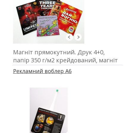
Магніт прямокутний. Друк 4+0,
папір 350 г/м2 крейдований, магніт
вініловий товщиною 0,7 мм,
Рекламний воблер А6
кашировка