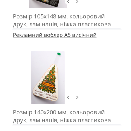
Розмір 105х148 мм, кольоровий
друк, ламінація, ніжка пластикова
150 мм, скотч для кріплення
Рекламний воблер А5 висічний
Розмір 140х200 мм, кольоровий
друк, ламінація, ніжка пластикова
150 мм, скотч для кріплення