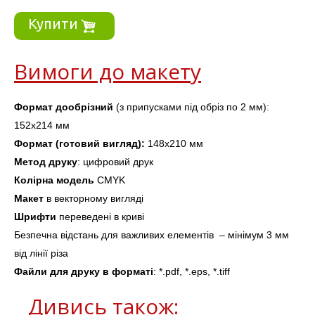
Купити
Вимоги до макету
Формат дообрізний
 (з припусками під обріз по 2 мм
): 
152х214 мм
Формат (готовий вигляд):
 148х210 мм
Метод друку
: цифровий друк
Колірна 
модель
CMYK
Макет 
в векторному вигляді
Шрифти
 переведені в криві
Безпечна відстань для важливих елементів  – мінімум 3 мм 
від лінії
 різа
Файли для друку в форматі
: *.pdf, *.eps, 
*.tiff
Дивись також: