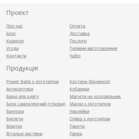
Проект
Про нас
Оплата
Блог
Доставка
Корисне
Послуги
Угода
Терміни виготовлення
Контакти
ЧаВо
Продукція
Power Bank з логотипом
Костери (Бірдекелі)
Антисептики
Кубарики
Бірки для одягу
Магніти на холодильник
Блок самоклеючий (стікери)
Маски з логотипом
Брелоки
Наклейки
Буклети
Олівці з логотипом
Візитки
Пакети
Вітальні листівки
Папки