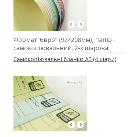
Формат"Євро" (92×208мм), папір -
самокопіювальний, 2-х шарова,
офсетний друк, проклейка
Самокопіювальні бланки А6 (4 шари)