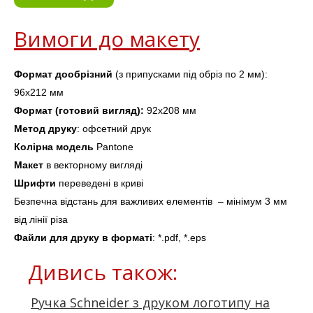
Вимоги до макету
Формат дообрізний
 (з припусками під обріз по 2 мм
): 
96х212 мм
Формат (готовий вигляд):
 92х208 мм
Метод друку
: офсетний друк
Колірна 
модель
Pantone
Макет 
в векторному вигляді
Шрифти
 переведені в криві
Безпечна відстань для важливих елементів  – мінімум 3 мм 
від лінії
 різа
Файли для друку в форматі
: *.pdf, *.eps
Дивись також:
Ручка Schneider з друком логотипу на