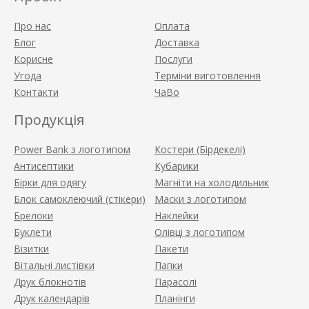
Про нас
Оплата
Блог
Доставка
Корисне
Послуги
Угода
Терміни виготовлення
Контакти
ЧаВо
Продукція
Power Bank з логотипом
Костери (Бірдекелі)
Антисептики
Кубарики
Бірки для одягу
Магніти на холодильник
Блок самоклеючий (стікери)
Маски з логотипом
Брелоки
Наклейки
Буклети
Олівці з логотипом
Візитки
Пакети
Вітальні листівки
Папки
Друк блокнотів
Парасолі
Друк календарів
Планінги