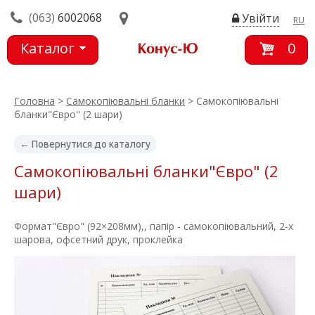
(063)
6002068
Увійти
RU
Каталог
0
товарів
Головна
>
Самокопіювальні бланки
> Самокопіювальні
бланки"Євро" (2 шари)
← Повернутися до каталогу
Самокопіювальні бланки"Євро" (2
шари)
Формат"Євро" (92×208мм),, папір - самокопіювальний, 2-х
шарова, офсетний друк, проклейка