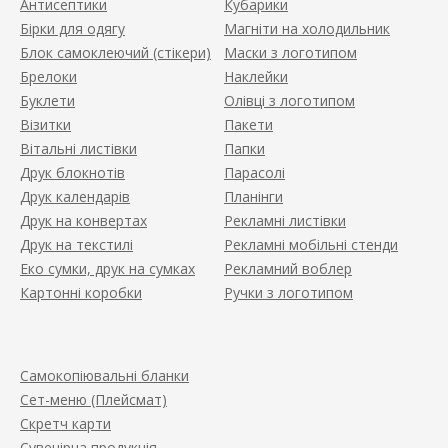
Антисептики
Кубарики
Бірки для одягу
Магніти на холодильник
Блок самоклеючий (стікери)
Маски з логотипом
Брелоки
Наклейки
Буклети
Олівці з логотипом
Візитки
Пакети
Вітальні листівки
Папки
Друк блокнотів
Парасолі
Друк календарів
Планінги
Друк на конвертах
Рекламні листівки
Друк на текстилі
Рекламні мобільні стенди
Еко сумки, друк на сумках
Рекламний воблер
Картонні коробки
Ручки з логотипом
Самокопіювальні бланки
Сет-меню (Плейсмат)
Скретч карти
Сувенірна продукція