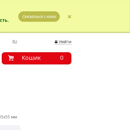
Связаться с нами
сть.
RU
Увійти
Кошик
0
85х55 мм.