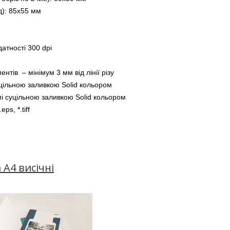
д): 85х55 мм
датності 300 dpi 
тів  – мінімум 3 мм від лінії різу
уцільною заливкою Solid кольором
мі суцільною заливкою Solid кольором
.eps, *.tiff
 А4 висічні