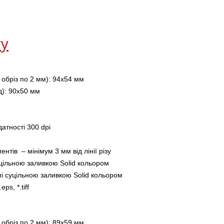
ту
 обріз по 2 мм): 94х54 мм
д): 90х50 мм
датності 300 dpi 
тів  – мінімум 3 мм від лінії різу
уцільною заливкою Solid кольором
мі суцільною заливкою Solid кольором
.eps, *.tiff
 обріз по 2 мм): 89х59 мм