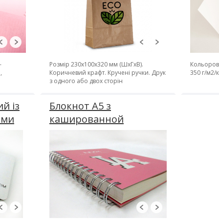
-
Розмір 230х100х320 мм (ШхГхВ).
Кольоров
,
Коричневий крафт. Кручені ручки. Друк
350 г/м2/
з одного або двох сторін
й із
Блокнот А5 з
ами
кашированной
обкладинкою 100
аркушів