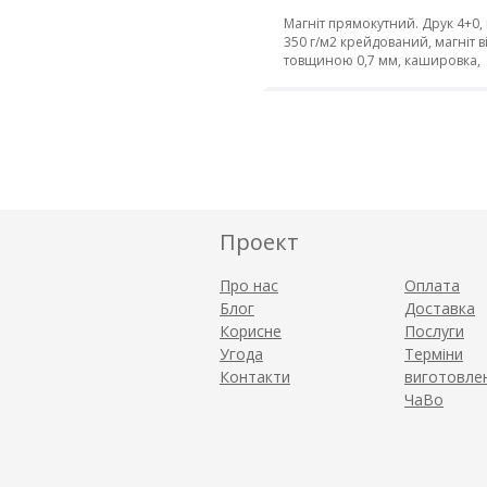
Магніт прямокутний. Друк 4+0, 
350 г/м2 крейдований, магніт в
товщиною 0,7 мм, кашировка,
закруглення кутів
Проект
Про нас
Оплата
Блог
Доставка
Корисне
Послуги
Угода
Терміни
Контакти
виготовле
ЧаВо