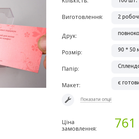
Кількість:
100 шт.
Виготовлення:
2 робоч
Друк:
90 * 50
Розмір:
Сплендо
папір:
є готов
макет:
Показати опції
761
Ціна
замовлення: