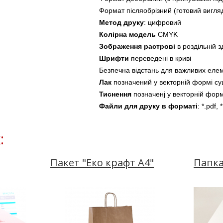
Формат післяобрізний (готовий вигля
Метод друку
: цифровий 
Колірна модель
 CMYK
Зображення растрові
 в роздільній з
Шрифти
 переведені в криві
Безпечна відстань для важливих елемен
Лак
 позначений у векторній формі с
Тиснення
 п
означенj у векторній фор
Файли для друку в форматі
: *.pdf, *
:
Пакет "Еко крафт А4"
Папка
)