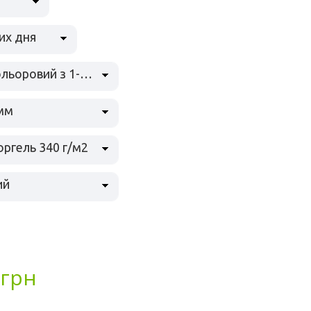
их дня
повнокольоровий з 1-й боку
 мм
ргель 340 г/м2
ий
грн