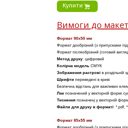
Купити
Вимоги до маке
Формат 90х50 мм
Формат дообрізний (з припусками під
Формат післяобрізний (готовий вигля
Метод друку
: цифровий 
Колірна модель
 CMYK
Зображення растрові
 в роздільній з
Шрифти
 переведені в криві
Безпечна відстань для важливих елемен
Лак
 позначений у векторній формі с
Тиснення
 п
означенj у векторній фор
Файли для друку в форматі
: *.pdf, *
Формат 85х55 мм
Формат дообрізний (з припусками під