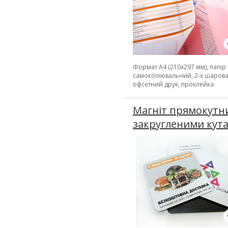
Формат А4 (210х297 мм), папір 
самокопіювальний, 2-х шарова
офсетний друк, проклейка
Магніт прямокутни
закругленими кут