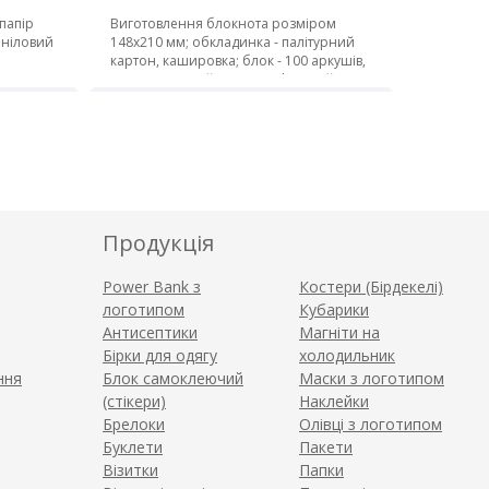
папір
Виготовлення блокнота розміром
ініловий
148х210 мм; обкладинка - палітурний
картон, кашировка; блок - 100 аркушів,
папір кремовий 80 г/м2, офсетний друк;
пружина
Продукція
Power Bank з
Костери (Бірдекелі)
логотипом
Кубарики
Антисептики
Магніти на
Бірки для одягу
холодильник
ння
Блок самоклеючий
Маски з логотипом
(стікери)
Наклейки
Брелоки
Олівці з логотипом
Буклети
Пакети
Візитки
Папки