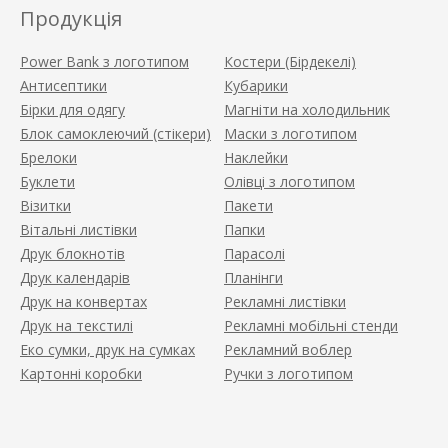
Продукція
Power Bank з логотипом
Костери (Бірдекелі)
Антисептики
Кубарики
Бірки для одягу
Магніти на холодильник
Блок самоклеючий (стікери)
Маски з логотипом
Брелоки
Наклейки
Буклети
Олівці з логотипом
Візитки
Пакети
Вітальні листівки
Папки
Друк блокнотів
Парасолі
Друк календарів
Планінги
Друк на конвертах
Рекламні листівки
Друк на текстилі
Рекламні мобільні стенди
Еко сумки, друк на сумках
Рекламний воблер
Картонні коробки
Ручки з логотипом