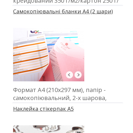
крейдований 350 г/м2/картон 250 г/
м2, ламінація, приклеєна кишеня
Самокопіювальні бланки А4 (2 шари)
Формат А4 (210х297 мм), папір -
самокопіювальний, 2-х шарова,
офсетний друк, проклейка
Наклейка стікерпак А5