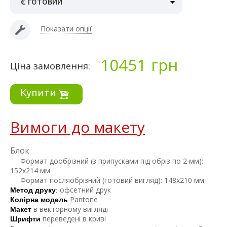
є готовий
Показати опції
10451
грн
Ціна замовлення:
Купити
Вимоги до макету
Блок
Формат дообрізний (з припусками під обріз по 2 мм):
152х214 мм
Формат посляобрізний (готовий вигляд): 148х210 мм
офсетний друк
Метод друку
:
Pantone
Колірна модель
в векторному вигляді
Макет 
переведені в криві
Шрифти