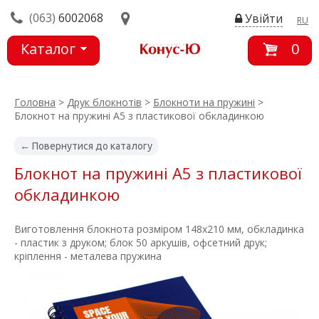
(063)
6002068
Увійти
RU
Каталог
0
товарів
Головна
>
Друк блокнотів
>
Блокноти на пружині
>
Блокнот на пружині А5 з пластикової обкладинкою
← Повернутися до каталогу
Блокнот на пружині А5 з пластикової
обкладинкою
Виготовлення блокнота розміром 148х210 мм, обкладинка
- пластик з друком; блок 50 аркушів, офсетний друк;
кріплення - металева пружина