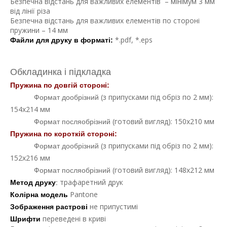
Безпечна відстань для важливих елементів – мінімум 3 мм
від лінії різа
Безпечна відстань для важливих елементів по стороні
пружини – 14 мм
*.pdf, *.eps
Файли для друку в форматі:
Обкладинка і підкладка
Пружина по довгій стороні: 
(з припусками під обріз по 2 мм):
Формат дообрізний 
154х214 мм
(готовий вигляд): 150х210 мм
Формат посляобрізний 
Пружина по короткій стороні:
(з припусками під обріз по 2 мм):
Формат дообрізний 
152х216 мм
(готовий вигляд): 148х212 мм
Формат посляобрізний 
трафаретний друк
Метод друку
:
Pantone
Колірна модель
не припустимі
Зображення растрові
переведені в криві
Шрифти