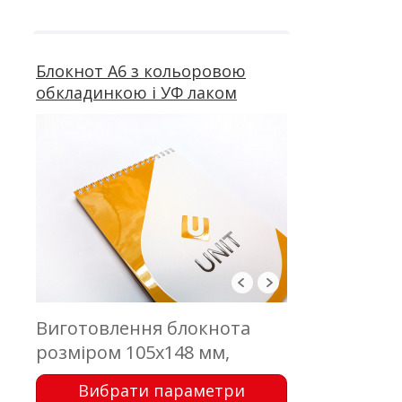
картон; блок 60 аркушів,
офсетний друк; пружина
Блокнот А6 з кольоровою
обкладинкою і УФ лаком
Виготовлення блокнота
розміром 105х148 мм,
обкладинка - цифровий
Вибрати параметри
друк з вибірковим УФ