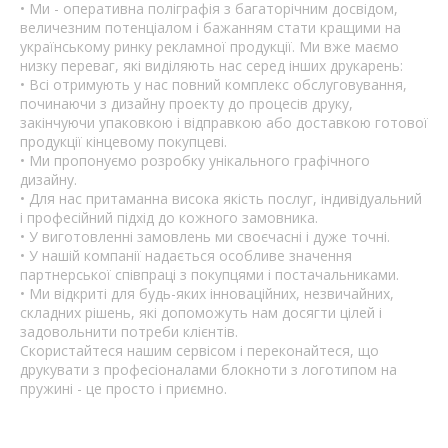
•
Ми - оперативна поліграфія з багаторічним досвідом,
величезним потенціалом і бажанням стати кращими на
українському ринку рекламної продукції. Ми вже маємо
низку переваг, які виділяють нас серед інших друкарень:
•
Всі отримують у нас повний комплекс обслуговування,
починаючи з дизайну проекту до процесів друку,
закінчуючи упаковкою і відправкою або доставкою готової
продукції кінцевому покупцеві.
•
Ми пропонуємо розробку унікального графічного
дизайну.
•
Для нас притаманна висока якість послуг, індивідуальний
і професійний підхід до кожного замовника.
•
У виготовленні замовлень ми своєчасні і дуже точні.
•
У нашій компанії надається особливе значення
партнерської співпраці з покупцями і постачальниками.
•
Ми відкриті для будь-яких інноваційних, незвичайних,
складних рішень, які допоможуть нам досягти цілей і
задовольнити потреби клієнтів.
Скористайтеся нашим сервісом і переконайтеся, що
друкувати з професіоналами блокноти з логотипом на
пружині - це просто і приємно.