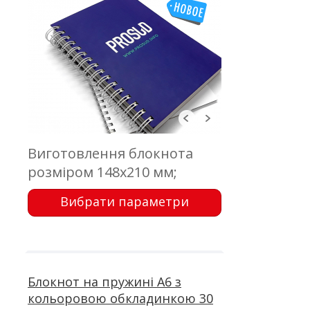
Виготовлення блокнота
розміром 148х210 мм;
обкладинка - палітурний
Вибрати параметри
картон, кашировка; блок
білий - 150 аркушів,
офсетний друк; металева
пружина
Блокнот на пружині А6 з
кольоровою обкладинкою 30