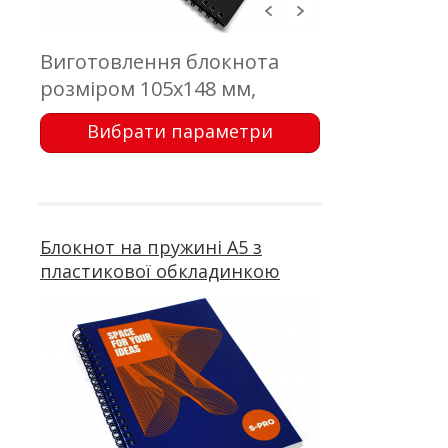
Виготовлення блокнота
розміром 105х148 мм,
обкладинка - пластик з
Вибрати параметри
друком; блок 50 аркушів,
офсетний друк; кріплення -
металева пружина
Блокнот на пружині А5 з
пластикової обкладинкою