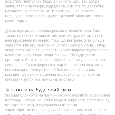
жорстких палітурках. Якщо ви хочете, щоб вас добре
запам'ятали партнери, підрядники, клієнти, то делікатно
нагадуйте їм про себе. Як це зробити? Все просто -
подаруйте їм корисний гаджет: діловий записник з лого
вашої фірми.
Давно відомо, що хороша реклама ненав'язлива. Саме
таким ефективним маркетинговим інструментом стане
ваш пружинний помічник, тому що він приносить більше
задоволення, ніж найкрасивіша зовнішня реклама. Тепер,
якщо потрібно щось записати, клієнт відразу подумає про
вашу компанію. Якщо співробітники або підрядники
проводять багато свого професійного часу на тренінгах,
семінарах або конференціях, варто переконатися, що у
них завжди є корпоративний блокнот з логотипом
компанії. Це також відмінний подарунок для учасників
галузевих зустрічей, ярмарків, виставок.
Блокноти на будь-який смак
Які види блокнотів на пружині можна замовити в рекламній
поліграфії Конус-Ю? Кожна модель широкого асортименту
володіє своїми індивідуальними якісними
характеристиками, серед яких покупець має шанс знайти
саме те, що хоче. Логотип, слоган, інша інформація для