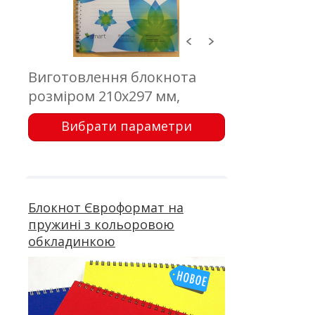
Виготовлення блокнота
розміром 210х297 мм,
обкладинка - пластик з
Вибрати параметри
друком; блок 50 аркушів,
офсетний друк; кріплення -
металева пружина
Блокнот Євроформат на
пружині з кольоровою
обкладинкою