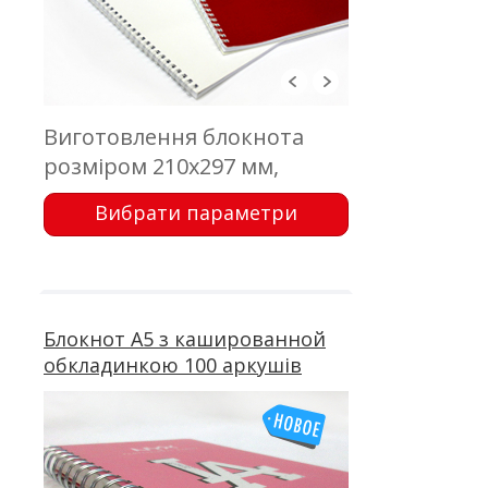
Виготовлення блокнота
розміром 210х297 мм,
обкладинка - цифровий
Вибрати параметри
друк; блок - 50 аркушів,
офсетний друк; кріплення -
металева пружина
Блокнот А5 з кашированной
обкладинкою 100 аркушів