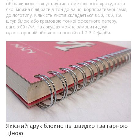
обкладинкою з'єднує пружина з металевого дроту, колір
якої можна підібрати в тон до вашої корпоративної гами,
до логотипу. Кількість листів складається з 50, 100, 150
штук білою або кремовою тонкої офсетного паперу,
вагою 80 г/м². На аркушах можна замовити друк
односторонній або двосторонній в 1-2-3-4 фарби.
Якісний друк блокнотів швидко і за гарною
ціною