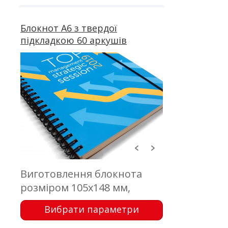
офсетний друк; пружина
Блокнот А6 з твердої
підкладкою 60 аркушів
Виготовлення блокнота
розміром 105х148 мм,
обкладинка - 350 г/м2;
Вибрати параметри
підкладка - палітурний