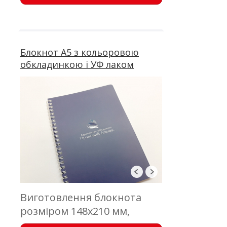
лаком; блок 50 аркушів,
офсетний друк; пружина
Блокнот А5 з кольоровою
обкладинкою і УФ лаком
Виготовлення блокнота
розміром 148х210 мм,
обкладинка - цифровий