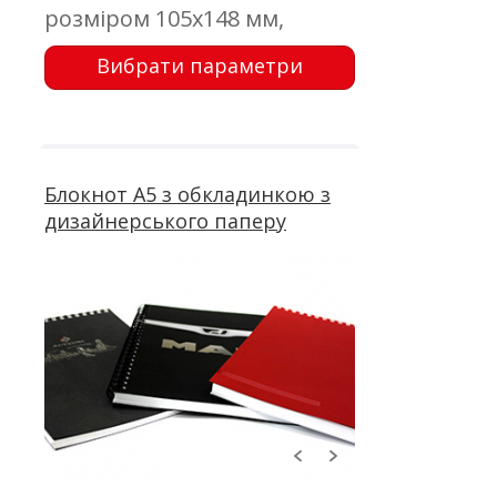
розміром 105х148 мм,
дизайнерський папір;
Вибрати параметри
тиснення, трафарет; блок
50 аркушів, офсетний друк;
металева пружина
Блокнот А5 з обкладинкою з
дизайнерського паперу