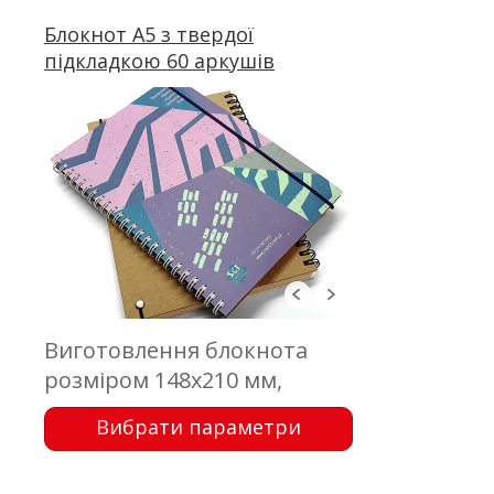
металева пружина
Блокнот А5 з твердої
підкладкою 60 аркушів
Виготовлення блокнота
розміром 148х210 мм,
обкладинка - 350 г/м2;
Вибрати параметри
підкладка - палітурний
картон; блок 60 аркушів,