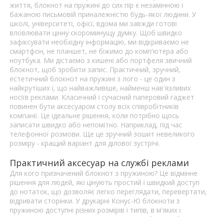
життя, блокнот на пружині до сих пір є незамінною і
бажаною письмовій приналежністю будь-якої людини. У
школі, університеті, офісі, вдома ми завжди готові
вловлювати цінну скороминущу думку. Щоб швидко
зафіксувати необхідну інформацію, ми відкриваємо не
смартфон, не планшет, не біжимо до комп'ютера або
ноутбука. Ми дістаємо з кишені або портфеля звичний
блокнот, щоб зробити запис. Практичний, зручний,
естетичний блокнот на пружині з лого - це один з
найкрутіших і, що найважливіше, найменш нав'язливих
носіїв реклами. Класичний і сучасний паперовий гаджет
повинен бути аксесуаром столу всіх співробітників
компанії. Це ідеальне рішення, коли потрібно щось
записати швидко або непомітно. Наприклад, під час
телефонної розмови. Ще це зручний зошит невеликого
розміру - кращий варіант для ділової зустрічі.
Практичний аксесуар на службі реклами
Для кого призначений блокнот з пружиною? Це відмінне
рішення для людей, які цінують простий і швидкий доступ
до нотаток, що дозволяє легко переглядати, перевертати,
відривати сторінки. У друкарні Конус-Ю блокноти з
пружиною доступні різних розмірів і типів, в м'яких і