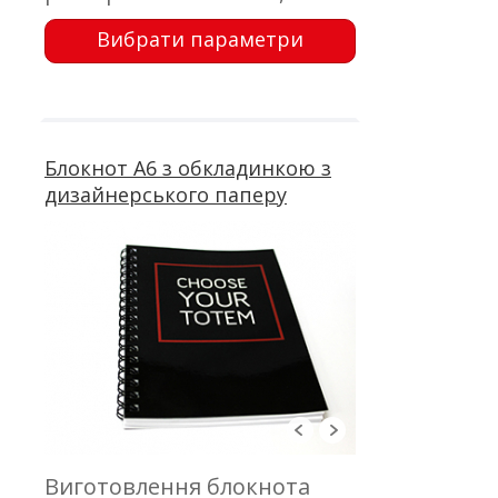
обкладинка - цифровий
Вибрати параметри
друк з вибірковим УФ
лаком; блок 50 аркушів,
офсетний друк; пружина
Блокнот А6 з обкладинкою з
дизайнерського паперу
Виготовлення блокнота