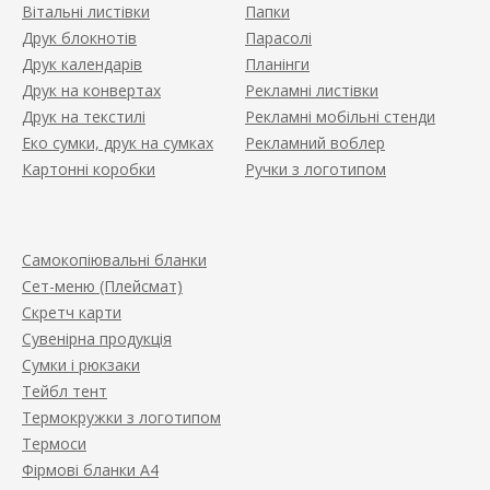
Вітальні листівки
Папки
Друк блокнотів
Парасолі
Друк календарів
Планінги
Друк на конвертах
Рекламні листівки
Друк на текстилі
Рекламні мобільні стенди
Еко сумки, друк на сумках
Рекламний воблер
Картонні коробки
Ручки з логотипом
Самокопіювальні бланки
Сет-меню (Плейсмат)
Скретч карти
Сувенірна продукція
Сумки і рюкзаки
Тейбл тент
Термокружки з логотипом
Термоси
Фірмові бланки А4