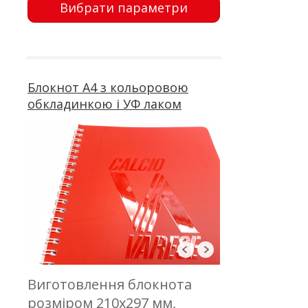
Вибрати параметри
друк з вибірковим УФ
лаком; блок 50 аркушів,
офсетний друк; пружина
Блокнот А4 з кольоровою
обкладинкою і УФ лаком
Виготовлення блокнота
розміром 210х297 мм,