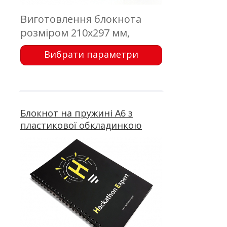
Виготовлення блокнота
розміром 210х297 мм,
дизайнерський папір;
Вибрати параметри
тиснення, трафарет; блок
50 аркушів, офсетний друк;
металева пружина
Блокнот на пружині А6 з
пластикової обкладинкою