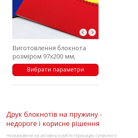
Виготовлення блокнота
розміром 97х200 мм,
обкладинка - цифровий
Вибрати параметри
друк; блок - 50 аркушів,
офсетний друк; кріплення -
металева пружина
Друк блокнотів на пружину -
недороге і корисне рішення
Незважаючи на активну комп'ютеризацію сучасного