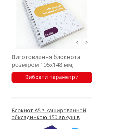
Виготовлення блокнота
розміром 105х148 мм;
обкладинка - палітурний
Вибрати параметри
картон, кашировка; блок -
50 аркушів, офсетний друк;
металева пружина
Блокнот А5 з кашированной
обкладинкою 150 аркушів