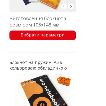
Виготовлення блокнота
розміром 105х148 мм,
обкладинка - цифровий
Вибрати параметри
друк; блок - 50 аркушів,
офсетний друк; кріплення -
металева пружина
Блокнот на пружині А5 з
кольоровою обкладинкою