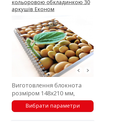
кольоровою обкладинкою 30
аркушів Економ
Виготовлення блокнота
розміром 148х210 мм,
обкладинка - цифровий
Вибрати параметри
друк; блок - 30 аркушів,
офсетний друк; кріплення -
металева пружина