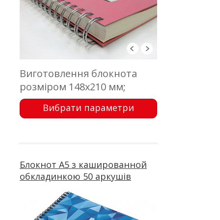
Виготовлення блокнота
розміром 148х210 мм;
обкладинка - палітурний
Вибрати параметри
картон, кашировка; блок -
100 аркушів, папір
кремовий 80 г/м2, офсетний
друк; пружина
Блокнот А5 з кашированной
обкладинкою 50 аркушів