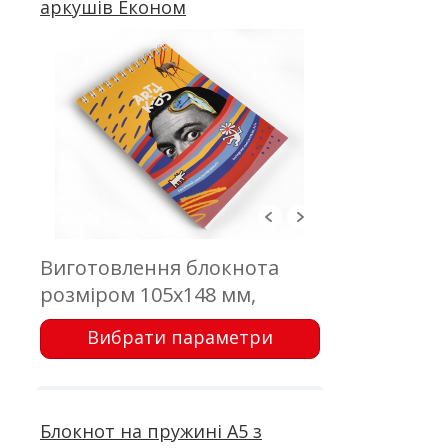
аркушів Економ
Виготовлення блокнота
розміром 105х148 мм,
обкладинка - цифровий
Вибрати параметри
друк; блок - 30 аркушів,
офсетний друк; кріплення -
металева пружина
Блокнот на пружині А5 з