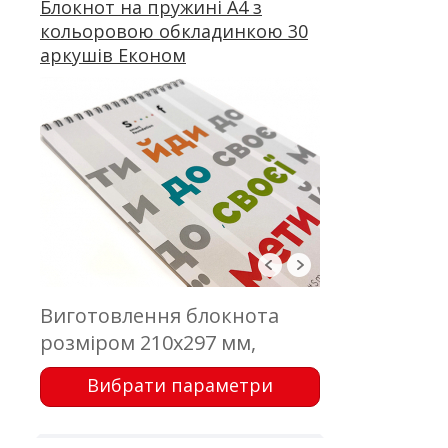
Блокнот на пружині А4 з
кольоровою обкладинкою 30
аркушів Економ
Виготовлення блокнота
розміром 210х297 мм,
обкладинка - цифровий
Вибрати параметри
друк; блок - 30 аркушів,
офсетний друк; кріплення -