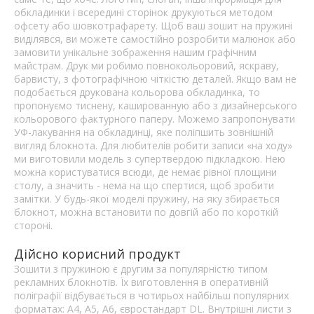
обкладинки і всередині сторінок друкуються методом
офсету або шовкотрафарету. Щоб ваш зошит на пружині
виділявся, ви можете самостійно розробити малюнок або
замовити унікальне зображення нашим графічним
майстрам. Друк ми робимо повнокольоровий, яскраву,
барвисту, з фотографічною чіткістю деталей. Якщо вам не
подобається друкована кольорова обкладинка, то
пропонуємо тиснену, кашированную або з дизайнерського
кольорового фактурного паперу. Можемо запропонувати
УФ-лакування на обкладинці, яке поліпшить зовнішній
вигляд блокнота. Для любителів робити записи «на ходу»
ми виготовили модель з супертвердою підкладкою. Нею
можна користуватися всюди, де немає рівної площини
столу, а значить - нема на що спертися, щоб зробити
замітки. У будь-якої моделі пружину, на яку збирається
блокнот, можна встановити по довгій або по короткій
стороні.
Дійсно корисний продукт
Зошити з пружиною є другим за популярністю типом
рекламних блокнотів. Їх виготовлення в оперативній
поліграфії відбувається в чотирьох найбільш популярних
форматах: А4, А5, А6, євростандарт DL. Внутрішні листи з