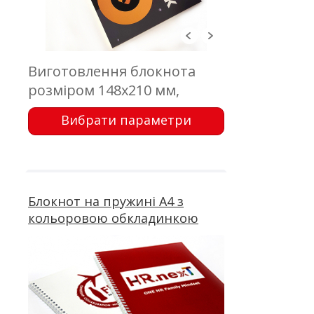
Виготовлення блокнота
розміром 148х210 мм,
обкладинка - цифровий
Вибрати параметри
друк; блок - 50 аркушів,
офсетний друк; кріплення -
металева пружина
Блокнот на пружині А4 з
кольоровою обкладинкою