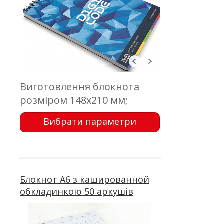
Виготовлення блокнота
розміром 148х210 мм;
обкладинка - палітурний
Вибрати параметри
картон, кашировка; блок -
50 аркушів, офсетний друк;
металева пружина
Блокнот А6 з кашированной
обкладинкою 50 аркушів