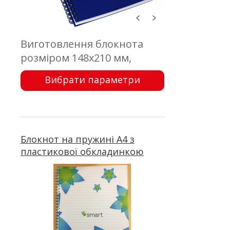
Виготовлення блокнота
розміром 148х210 мм,
обкладинка - пластик з
Вибрати параметри
друком; блок 50 аркушів,
офсетний друк; кріплення -
металева пружина
Блокнот на пружині А4 з
пластикової обкладинкою