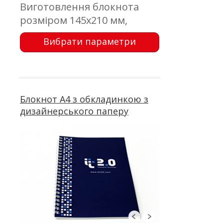
Виготовлення блокнота
розміром 145х210 мм,
дизайнерський папір;
Вибрати параметри
тиснення, трафарет; блок
50 аркушів, офсетний друк;
металева пружина
Блокнот А4 з обкладинкою з
дизайнерського паперу